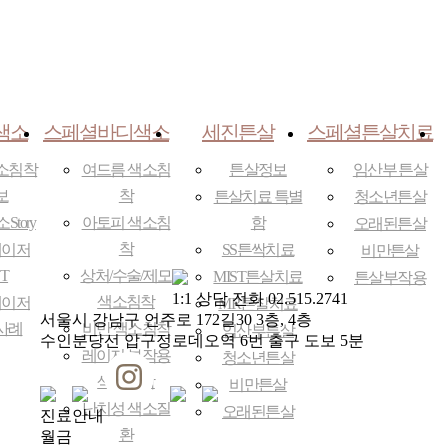
색소
스페셜바디색소
세진튼살
스페셜튼살치료
소침착
여드름 색소침
튼살정보
임산부 튼살
보
착
튼살치료 특별
청소년튼살
tory
아토피 색소침
함
오래된튼살
착
레이저
SS튼싹치료
비만튼살
T
상처/수술/제모
MIST튼살치료
튼살부작용
1:1 상담 전화
02.515.2741
색소침착
레이저
MR튼살치료
서울시 강남구 언주로 172길30 3층, 4층
사례
비만 색소침착
임산부튼살
수인분당선 압구정로데오역 6번 출구 도보 5분
레이저 부작용
청소년튼살
색소침착
비만튼살
난치성 색소질
오래된튼살
진료안내
환
월
금