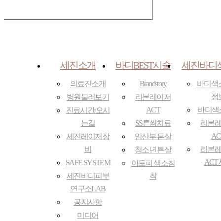
세진소개
바디BEST시술
세진바디
의료진소개
Brandstory
바디색
정
병원둘러보기
리본레이저
ACT
바디색소S
진료시간/오시
는길
SS튼싹치료
리본
AC
세진레이저장
임산부 튼살
비
리본
청소년 튼살
ACT
SAFE SYSTEM
아토피 색소침
세진바디피부
착
연구소LAB
공지사항
미디어