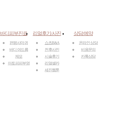
바디피부진료
리얼후기/사진
상담/예약
편평사마귀
쇼츠B&A
온라인 상담
바디 여드름
전후사진
비용문의
제모
시술후기
카톡상담
아토피피부염
리얼셀카
세진웹툰