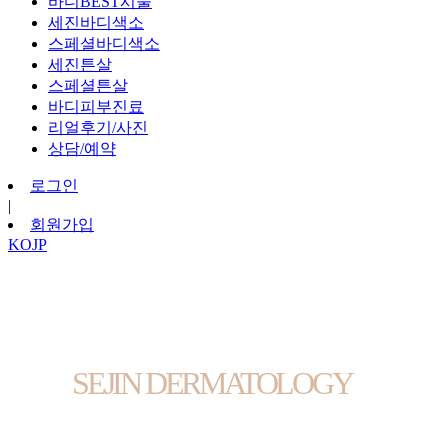
바디BEST시술
세진바디색소
스페셜바디색소
세진튼살
스페셜튼살
바디피부진료
리얼후기/사진
상담/예약
로그인
|
회원가입
KO
JP
SEJIN DERMATOLOGY