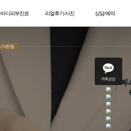
바디피부진료
리얼후기/사진
상담/예약
/ 다한증