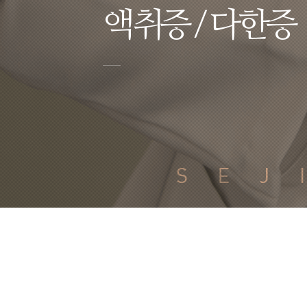
액취증 / 다한증