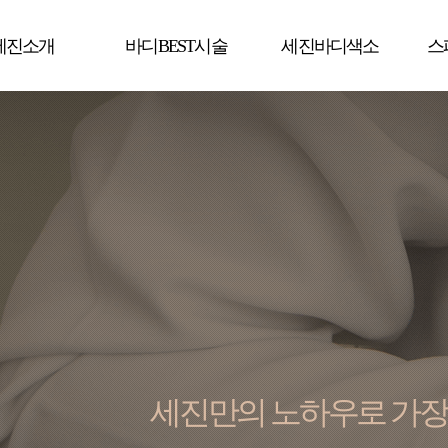
세진소개
바디BEST시술
세진바디색소
스
세진만의 노하우로 가장