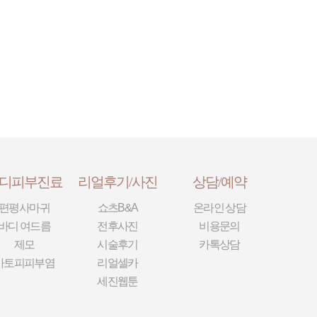
디피부진료
리얼후기/사진
상담/예약
편평사마귀
쇼츠B&A
온라인 상담
바디 여드름
전후사진
비용문의
제모
시술후기
카톡상담
아토피피부염
리얼셀카
세진웹툰