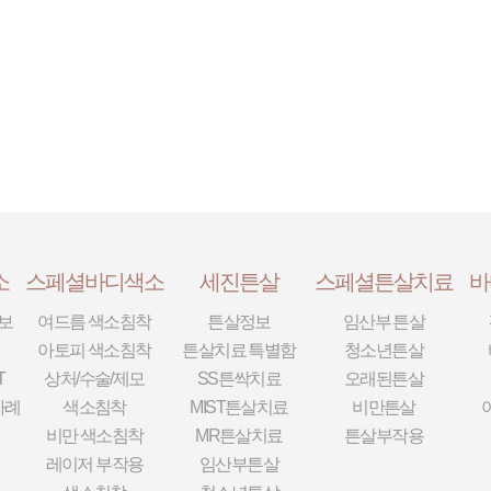
소
스페셜바디색소
세진튼살
스페셜튼살치료
바
보
여드름 색소침착
튼살정보
임산부 튼살
아토피 색소침착
튼살치료 특별함
청소년튼살
T
상처/수술/제모
SS튼싹치료
오래된튼살
사례
색소침착
MIST튼살치료
비만튼살
비만 색소침착
MR튼살치료
튼살부작용
레이저 부작용
임산부튼살