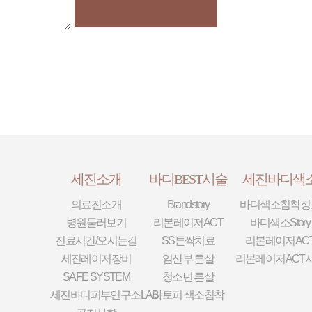
세진소개
바디BEST시술
세진바디색
의료진소개
Brandstory
바디색소침착정
병원둘러보기
리본레이저ACT
바디색소Story
진료시간/오시는길
SS튼싹치료
리본레이저AC
세진레이저장비
임산부 튼살
리본레이저ACT
SAFE SYSTEM
청소년 튼살
세진바디피부연구소LAB
아토피 색소침착