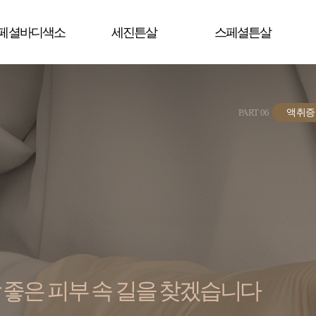
페셜바디색소
세진튼살
스페셜튼살
PART 06
액취증 
 좋은 피부 속 길을 찾겠습니다